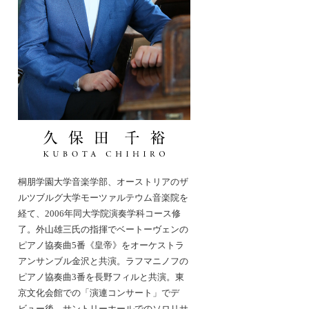
桐朋学園大学音楽学部、オーストリアのザ
ルツブルグ大学モーツァルテウム音楽院を
経て、2006年同大学院演奏学科コース修
了。外山雄三氏の指揮でベートーヴェンの
ピアノ協奏曲5番《皇帝》をオーケストラ
アンサンブル金沢と共演。ラフマニノフの
ピアノ協奏曲3番を長野フィルと共演。東
京文化会館での「演連コンサート」でデ
ビュー後、サントリーホールでのソロリサ