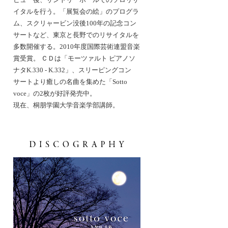
イタルを行う。「展覧会の絵」のプログラ
ム、スクリャービン没後100年の記念コン
サートなど、東京と長野でのリサイタルを
多数開催する。2010年度国際芸術連盟音楽
賞受賞。 ＣＤは「モーツァルト ピアノソ
ナタK.330 - K.332」、スリーピングコン
サートより癒しの名曲を集めた「Sotto
voce」の2枚が好評発売中。
現在、桐朋学園大学音楽学部講師。